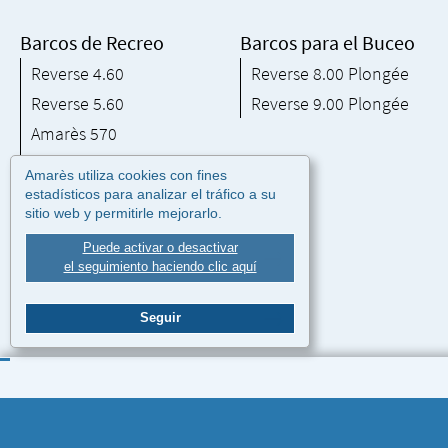
Barcos de Recreo
Barcos para el Buceo
Reverse 4.60
Reverse 8.00 Plongée
Reverse 5.60
Reverse 9.00 Plongée
Amarès 570
Coryphène 20
Amarès utiliza cookies con fines
Coryphène 22
estadísticos para analizar el tráfico a su
sitio web y permitirle mejorarlo.
Reverse 6.60
Puede activar o desactivar
Reverse 8.00
el seguimiento haciendo clic aquí
Amarès 865
Seguir