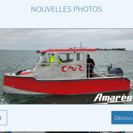
NOUVELLES PHOTOS
Coryphène 20
C
Découvr
Coryphène 20
C