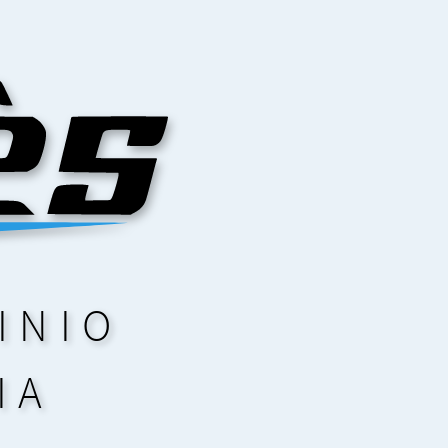
INIO
IA