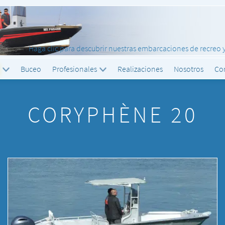
o
Buceo
Profesionales
Realizaciones
Nosotros
Co
CORYPHÈNE 20