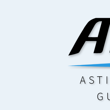
AST
G